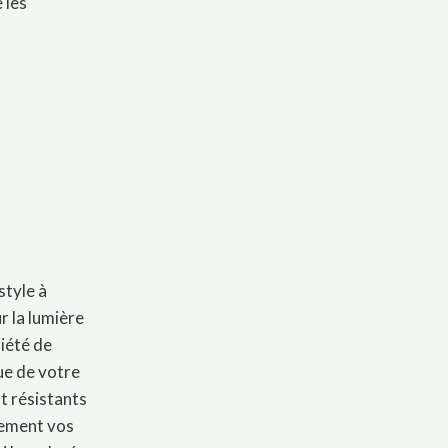
 les
style à
r la lumière
riété de
ue de votre
t résistants
alement vos