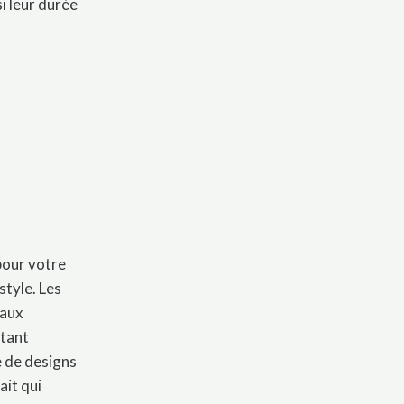
i leur durée
pour votre
style. Les
 aux
stant
e de designs
ait qui