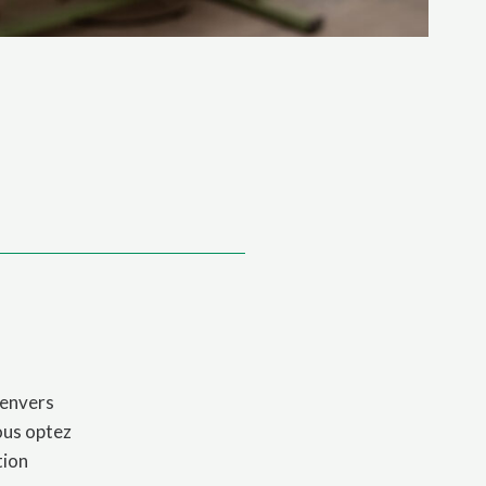
 envers
vous optez
tion