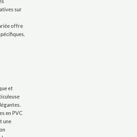
es
atives sur
ariée offre
spécifiques.
que et
ticuleuse
élégantes.
tes en PVC
nt une
ion